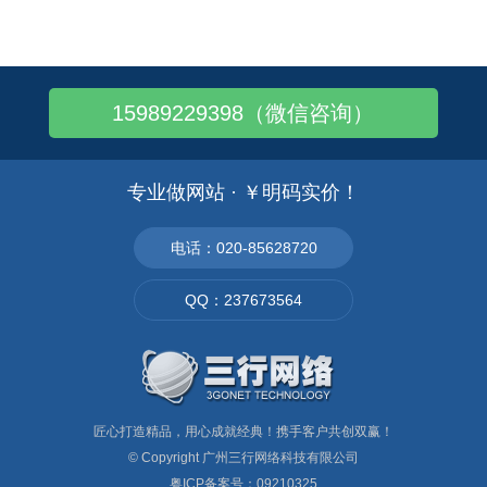
番禺做网站给您支招啦：网站首页如何做优化..
番禺做网站公司——英文网站设计要重视用户..
番禺做网站公司——撩一下网页布局原则！
15989229398（微信咨询）
移动互联网时代：PC+手机+微信网站,缺..
香港,国内,国外空间的区别，你晓得么？
一个空间可以绑定多个域名吗？答案是肯定的..
专业做网站 · ￥明码实价！
香港空间和国外空间有什么区别哪种好
网站不续费会给企业造成什么影响？
电话：020-85628720
B2B外贸企业投放Facebook广告有..
QQ：237673564
一般企业网站需要多大的空间,能放多少张图..
匠心打造精品，用心成就经典！携手客户共创双赢！
© Copyright
广州三行网络科技有限公司
粤ICP备案号：09210325